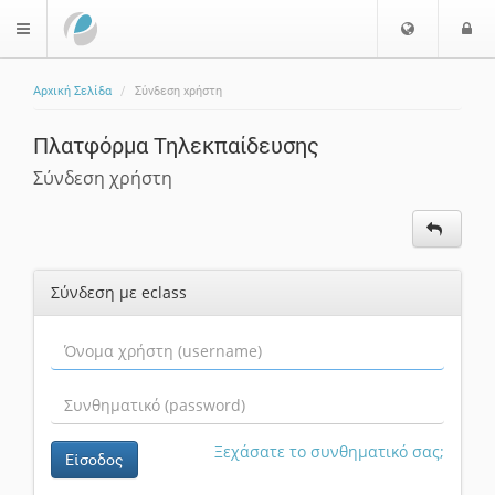
Επιλογή
Ε
$langMenu
Γλώσσας
Αρχική Σελίδα
Σύνδεση χρήστη
ζήτηση
Πλατφόρμα Τηλεκπαίδευσης
Σύνδεση χρήστη
Σύνδεση με eclass
Ξεχάσατε το συνθηματικό σας;
Είσοδος