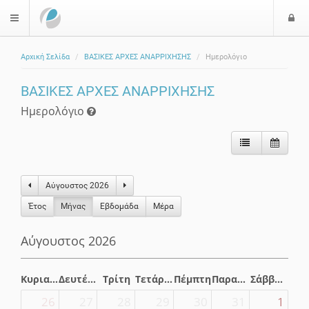
Ε
$langMenu
Αρχική Σελίδα
ΒΑΣΙΚΕΣ ΑΡΧΕΣ ΑΝΑΡΡΙΧΗΣΗΣ
Ημερολόγιο
ζήτηση
ΒΑΣΙΚΕΣ ΑΡΧΕΣ ΑΝΑΡΡΙΧΗΣΗΣ
Ημερολόγιο
Αύγουστος 2026
Έτος
Μήνας
Eβδομάδα
Μέρα
Αύγουστος 2026
Κυριακή
Δευτέρα
Τρίτη
Τετάρτη
Πέμπτη
Παρασκευή
Σάββατο
26
27
28
29
30
31
1