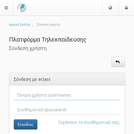
Επιλογή
Ε
$langMenu
Γλώσσας
Αρχική Σελίδα
Σύνδεση χρήστη
ζήτηση
Πλατφόρμα Τηλεκπαίδευσης
Σύνδεση χρήστη
Σύνδεση με eclass
Ξεχάσατε το συνθηματικό σας;
Είσοδος