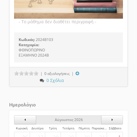
- Το μάθημα δεν διαθέτει περιγραφή -
Κωδικός:
2024B103
Κατηγορία:
ΦΘΙΝΟΠΩΡΙΝΟ
ΕΞΑΜΗΝΟ 2024Β
| 0 αξιολογήσεις |
0
Σχόλια
Ημερολόγιο
Προηγούμενος Μήνας
Επόμενος Μήν
Αύγουστος 2026
Κυριακή
Δευτέρα
Τρίτη
Τετάρτη
Πέμπτη
Παρασκευή
Σάββατο